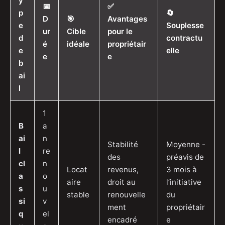
y
📅
✅
p
🔄
D
🎯
Avantages
e
Souplesse
ur
Cible
pour le
d
contractu
é
idéale
propriétair
e
elle
e
e
b
ai
l
1
B
a
ai
n
Stabilité
Moyenne -
l
re
des
préavis de
cl
n
Locat
revenus,
3 mois à
a
o
aire
droit au
l’initiative
s
u
stable
renouvelle
du
si
v
ment
propriétair
q
el
encadré
e