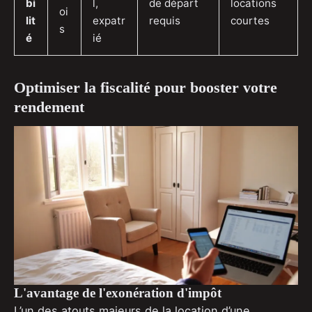
bi
l,
de départ
locations
oi
lit
expatr
requis
courtes
s
é
ié
Optimiser la fiscalité pour booster votre
rendement
L'avantage de l'exonération d'impôt
L’un des atouts majeurs de la location d’une