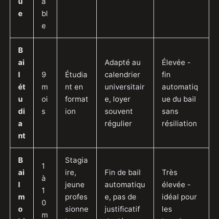
u
a
e
bl
e
B
ai
Adapté au
Élevée -
l
9
Étudia
calendrier
fin
ét
m
nt en
universitair
automatiq
u
oi
format
e, loyer
ue du bail
di
s
ion
souvent
sans
a
régulier
résiliation
nt
B
Stagia
1
ai
ire,
Fin de bail
Très
à
l
jeune
automatiqu
élevée -
1
m
profes
e, pas de
idéal pour
0
o
sionne
justificatif
les
m